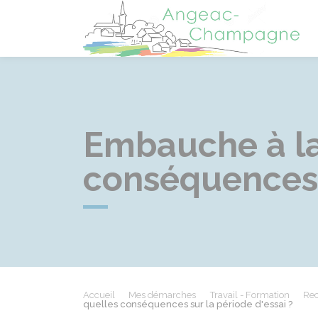
A
Embauche à la 
conséquences s
Accueil
Mes démarches
Travail - Formation
Rec
quelles conséquences sur la période d'essai ?