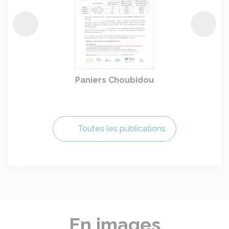
Précédent
Suiva
ubidou
Festival de musique
Toutes les publications
En images