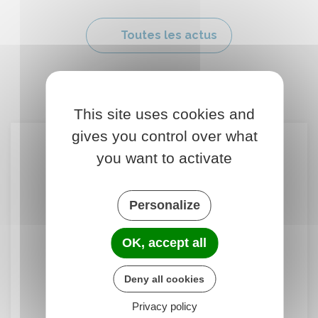
Toutes les actus
This site uses cookies and
gives you control over what
Météo
you want to activate
Personalize
18°
c
OK, accept all
Partiellement nuageux
Deny all cookies
Humidité :
53%
Vent :
4 km/h
Qualité de l'air :
Très bonne
Privacy policy