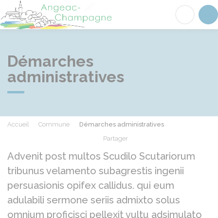
Angeac-Champagne
Acc
Démarches
administratives
Accueil
Commune
Démarches administratives
Partager
Partager sur Facebook
Partager sur X - Twit
Partager sur
Par
Advenit post multos Scudilo Scutariorum
tribunus velamento subagrestis ingenii
persuasionis opifex callidus. qui eum
adulabili sermone seriis admixto solus
omnium proficisci pellexit vultu adsimulato