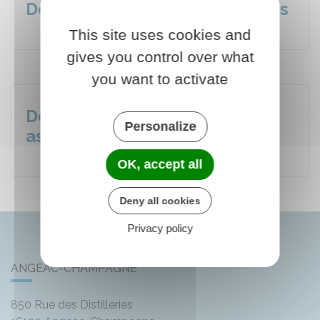
Démarches pour les entreprises
This site uses cookies and
gives you control over what
you want to activate
Démarches pour les
Personalize
associations
OK, accept all
Deny all cookies
Privacy policy
ANGEAC-CHAMPAGNE
850 Rue des Distilleries