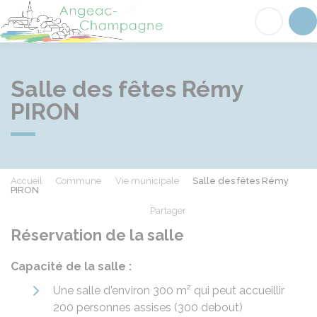
Angeac-Champagne
Acc
Salle des fêtes Rémy
PIRON
Accueil
Commune
Vie municipale
Salle des fêtes Rémy
PIRON
Partager
Partager sur Facebook
Partager sur X - Twit
Partager sur
Par
Réservation de la salle
Capacité de la salle :
Une salle d'environ 300 m² qui peut accueillir
200 personnes assises (300 debout)