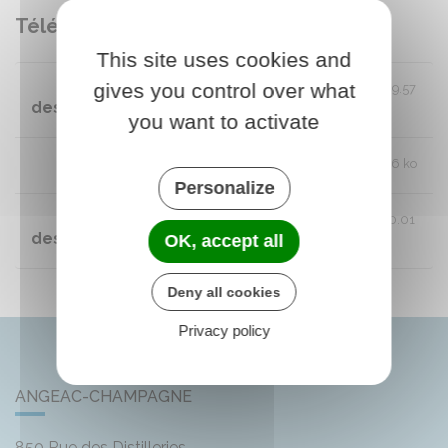
Télécharger
This site uses cookies and
gives you control over what
Contrat d'occupation de la Salle
PDF 449.57
des fêtes
ko
you want to activate
Tarifs location Salles des fêtes
PDF 60.96 ko
Personalize
Règlement intérieur de la salle
PDF 340.01
des fêtes
OK, accept all
ko
Deny all cookies
Privacy policy
ANGEAC-CHAMPAGNE
850 Rue des Distilleries