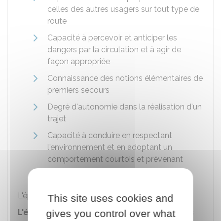
celles des autres usagers sur tout type de
route
Capacité à percevoir et anticiper les
dangers par la circulation et à agir de
façon appropriée
Connaissance des notions élémentaires de
premiers secours
Degré d'autonomie dans la réalisation d'un
trajet
Capacité à conduire en respectant
l'environnement et en adoptant un
comportement courtois et prévenant
envers les autres usagers.
L'épreuve pratique dure
32 minutes
.
This site uses cookies and
L'épreuve pratique comporte les éléments
gives you control over what