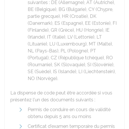
suivantes : DE (Allemagne), AT (Autriche),
BE (Belgique), BG (Bulgarie), CY (Chypre,
partie grecque), HR (Croatie), DK
(Danemark), ES (Espagne), EE (Estonie), FI
(Finlande), GR (Grèce), HU (Hongrie), IE
(Irlande), IT (Italie), LV (Lettonie), LT
(Lituanie), LU (Luxembourg), MT (Malte),
NL (Pays-Bas), PL (Pologne), PT
(Portugal), CZ (République tchèque), RO
(Roumanie), SK (Slovaquie), SI (Slovénie),
SE (Suède), IS (Islande), LI (Liechtenstein),
NO (Norvège).
La dispense de code peut être accordée si vous
présentez l'un des documents suivants :
Permis de conduire en cours de validité
obtenu depuis 5 ans ou moins
Certificat d'examen temporaire du permis