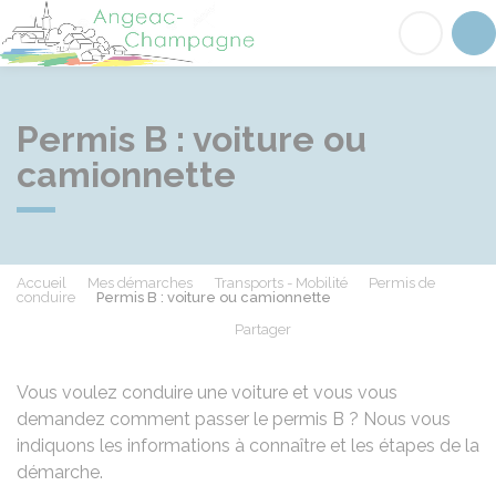
Angeac-Champagne
Acc
Permis B : voiture ou
camionnette
Accueil
Mes démarches
Transports - Mobilité
Permis de
conduire
Permis B : voiture ou camionnette
Partager
Partager sur Facebook
Partager sur X - Twit
Partager sur
Par
Vous voulez conduire une voiture et vous vous
demandez comment passer le permis B ? Nous vous
indiquons les informations à connaître et les étapes de la
démarche.