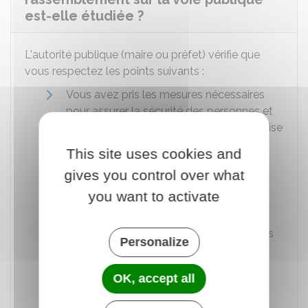
est-elle étudiée ?
L'autorité publique (maire ou préfet) vérifie que
vous respectez les points suivants :
Vous avez pris les mesures nécessaires
pour assurer la sécurité des personnes et
des biens (relation avec les pompiers, mise
en place éventuelle d'un poste de
This site uses cookies and
secours,...).
gives you control over what
Vous vous êtes assurés que les
you want to activate
installations prévues (tentes, enceintes,
gradins, scènes, manèges,...) répondent
aux obligations légales et réglementaires
Personalize
de sécurité.
Vous avez souscrit les assurances
OK, accept all
nécessaires en cas de mise en jeu de
votreresponsabilité.