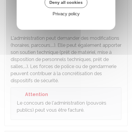
Deny all cookies
Vous avez prévu, si nécessaire, les
Privacy policy
mesures utiles pour remettre en état la
voie publique à l'issue de l'événement.
L'administration peut demander des modifications
(horaires, parcours,...). Elle peut également apporter
son soutien technique (prêt de matériel, mise à
disposition de personnels techniques, prêt de
salles,...). Les forces de police ou de gendarmerie
peuvent contribuer à la concrétisation des
dispositifs de sécurité.
Attention
Le concours de l'administration (pouvoirs
publics) peut vous être facturé.