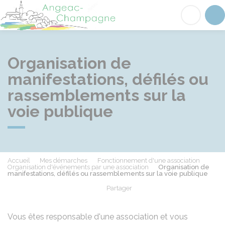
Angeac-Champagne
Acc
Organisation de
manifestations, défilés ou
rassemblements sur la
voie publique
Accueil
Mes démarches
Fonctionnement d'une association
Organisation d'événements par une association
Organisation de
manifestations, défilés ou rassemblements sur la voie publique
Partager
Partager sur Facebook
Partager sur X - Twit
Partager sur
Par
Vous êtes responsable d'une association et vous