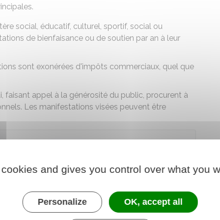
incipales.
e social, éducatif, culturel, sportif, social ou
ations de bienfaisance ou de soutien par an à leur
ations sont exonérées d'impôts commerciaux, quel que
, faisant appel à la générosité du public, procurent à
onnels. Les manifestations visées peuvent être
ect],[object Object],[object Object],[object Object]
 cookies and gives you control over what you w
ues lors des manifestations de bienfaisance)
es de l'association, elles sont soumises à
déclaration
Personalize
OK, accept all
es dans le budget de l'association, elles sont soumises