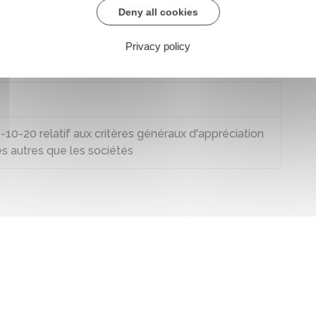
Deny all cookies
96 €
.
Privacy policy
-20 relatif aux critères généraux d'appréciation
és autres que les sociétés