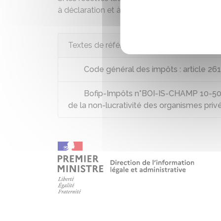
à
déclaration
et à imposition au-delà de
78 5
Textes de référence
Code général des impôts : article 261
Bofip-Impôts n°BOI-IS-CHAMP 10-50-10
de la non-lucrativité des organismes priv