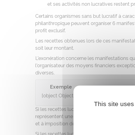
et ses activités non lucratives restent pr
Certains organismes sans but lucratif à caractèr
philanthropique peuvent organiser 6 manifest
profit exclusif.
Les recettes obtenues lors de ces manifest
soit leur montant.
L'exonération concerne les manifestations qui
l'organisateur des moyens financiers excepti
diverses.
Exemple
[object Object],[object Object],[object Obj
This site uses
Si les recettes lucratives (sauf celles obten
représentent une part principale des ressourc
er
et à imposition dès le 1
euro.
Si les recettes lucratives sont peu important