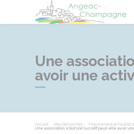
A
Une associatio
avoir une acti
Accueil
Mes démarches
Financement et fiscalité 
Une association à but non lucratif peut-elle avoir u