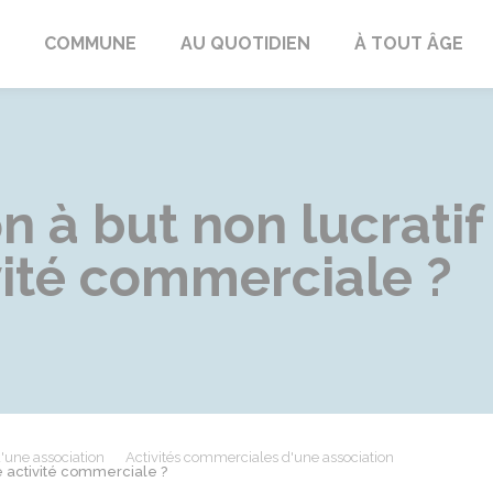
ngeac-Champagne
COMMUNE
AU QUOTIDIEN
À TOUT ÂGE
n à but non lucratif
vité commerciale ?
d'une association
Activités commerciales d'une association
ne activité commerciale ?