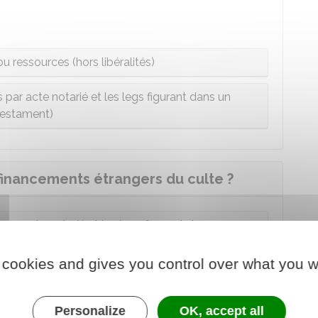
u ressources (hors libéralités)
s par acte notarié et les legs figurant dans un
testament)
financements étrangers du culte ?
s par acte notarié et les legs figurant dans une
uccession)
 cookies and gives you control over what you w
s ou ressources (hors libéralités)
Personalize
OK, accept all