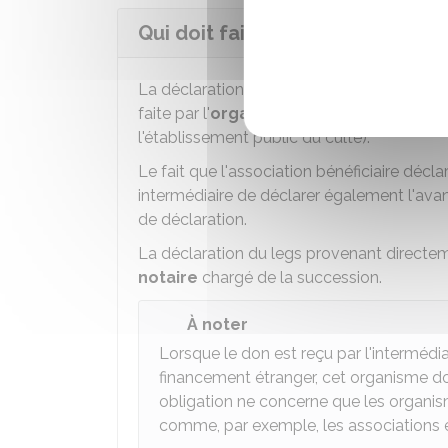
Qui doit faire la déclaration d
La déclaration des avantages et ressource
faite par l'
organisme bénéficiaire
(selon
l'établissement public du culte).
Le fait que l'association bénéficiaire déc
intermédiaire de déclarer également l'ava
de déclaration.
La déclaration du legs provenant directeme
notaire
chargé de la succession.
À noter
Lorsque le don est reçu par l'intermédia
financement étranger, cet organisme d
obligation ne concerne que les organis
comme, par exemple, les associations e