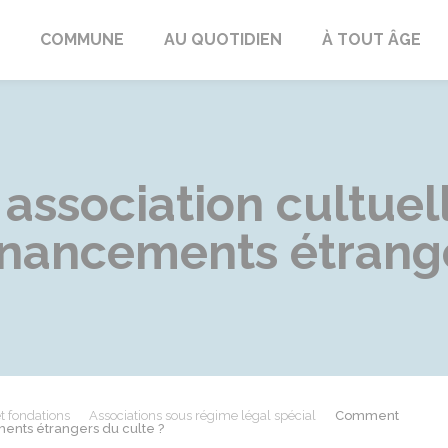
ngeac-Champagne
COMMUNE
AU QUOTIDIEN
À TOUT ÂGE
ssociation cultuell
inancements étrange
t fondations
Associations sous régime légal spécial
Comment
ments étrangers du culte ?