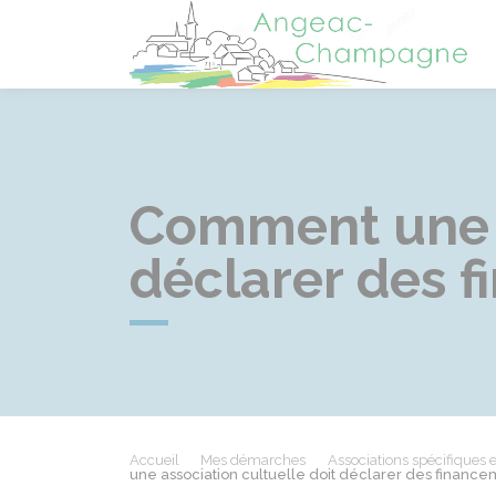
A
Comment une a
déclarer des f
Accueil
Mes démarches
Associations spécifiques e
une association cultuelle doit déclarer des finance