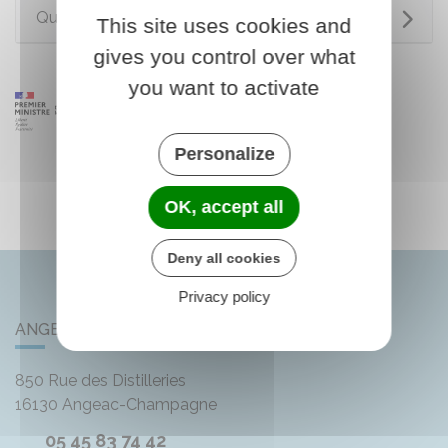
Questions ? Réponses !
This site uses cookies and
gives you control over what
you want to activate
Personalize
OK, accept all
Deny all cookies
Privacy policy
ANGEAC-CHAMPAGNE
850 Rue des Distilleries
16130
Angeac-Champagne
05 45 83 74 42