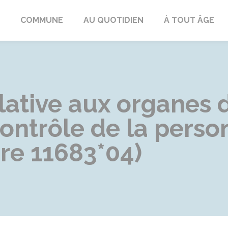
ngeac-Champagne
COMMUNE
AU QUOTIDIEN
À TOUT ÂGE
lative aux organes d
contrôle de la pers
re 11683*04)