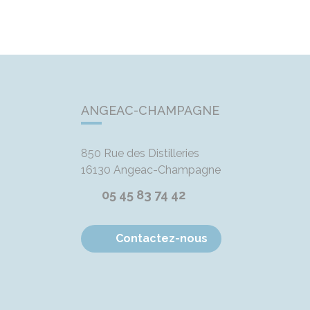
ANGEAC-CHAMPAGNE
850 Rue des Distilleries
16130
Angeac-Champagne
05 45 83 74 42
Contactez-nous