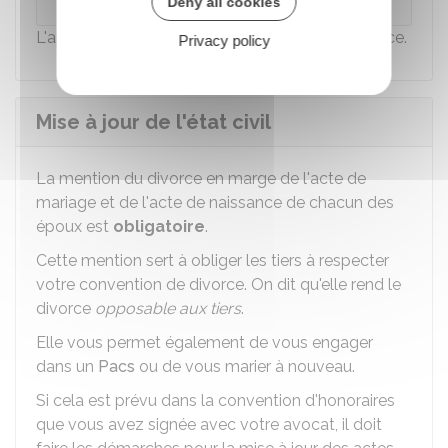
Deny all cookies
L'appel n'est pas possible pour ce type de divorce.
Privacy policy
Mise à jour de l'état civil
La mention du divorce en marge de l'acte de
mariage et de l'acte de naissance de chacun des
époux est
obligatoire
.
Cette mention sert à obliger les tiers à respecter
votre convention de divorce. On dit qu'elle rend le
divorce
opposable aux tiers
.
Elle vous permet également de vous engager
dans un
Pacs
ou de vous marier à nouveau.
Si cela est prévu dans la convention d'honoraires
que vous avez signée avec votre avocat, il doit