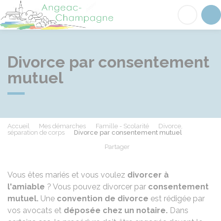
Angeac-Champagne
Acc
Divorce par consentement
mutuel
Accueil
Mes démarches
Famille - Scolarité
Divorce,
séparation de corps
Divorce par consentement mutuel
Partager
Partager sur Facebook
Partager sur X - Twit
Partager sur
Par
Vous êtes mariés et vous voulez
divorcer à
l'amiable
? Vous pouvez divorcer par
consentement
mutuel.
Une
convention de divorce
est rédigée par
vos avocats et
déposée chez un notaire.
Dans