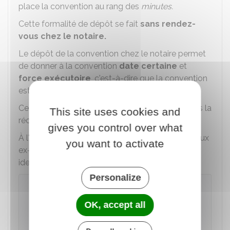
place la convention au rang des
minutes.
Cette formalité de dépôt se fait
sans rendez-
vous chez le notaire.
Le dépôt de la convention chez le notaire permet
de donner à la convention
date certaine
et
force exécutoire
, c'est-à-dire que la convention
est désormais applicable.
Ce dépôt doit être fait dans les
15 jours
suivants la
This site uses cookies and
réception des documents par le notaire.
gives you control over what
À l'issue de cette démarche, le notaire adresse aux
you want to activate
ex-époux, une attestation mentionnant leur
identité et la date du dépôt.
Personalize
À noter
Si vous perdez votre original de la
OK, accept all
convention de divorce, le notaire peut vous
en délivrer une copie.