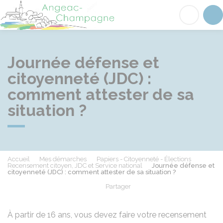
Angeac-Champagne
Acc
Journée défense et
citoyenneté (JDC) :
comment attester de sa
situation ?
Accueil
Mes démarches
Papiers - Citoyenneté - Élections
Recensement citoyen, JDC et Service national
Journée défense et
citoyenneté (JDC) : comment attester de sa situation ?
Partager
Partager sur Facebook
Partager sur X - Twit
Partager sur
Par
À partir de 16 ans, vous devez faire votre recensement