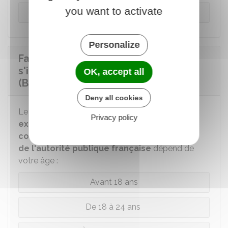
you want to activate
À partir de 25 ans
Personalize
Faut-il le certificat de JDC pour
s'inscrire à un concours ou examen
OK, accept all
(BEP, bac...) ?
Deny all cookies
Le justificatif à fournir pour vous inscrire aux
Privacy policy
examens (BEP, baccalauréat...) ou aux
concours administratif soumis au contrôle
de l'autorité publique française
dépend de
votre âge :
Avant 18 ans
De 18 à 24 ans