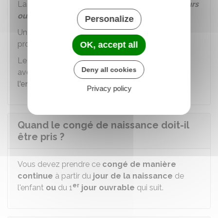
La durée du congé de naissance est fixée à
3
jours
ouvrables
.
Personalize
Une naissance multiple (jumeaux, triplés,...) ne
prolonge pas la durée du congé.
OK, accept all
Le congé naissance de 3 jours peut être cumulé
Deny all cookies
avec le
congé de paternité et d'accueil de
l'enfant
.
Privacy policy
Quand le congé de naissance doit-il
être pris ?
Vous devez prendre ce
congé de manière
continue
à partir du
jour de la naissance
de
er
l'enfant
ou
du 1
jour ouvrable
qui suit.