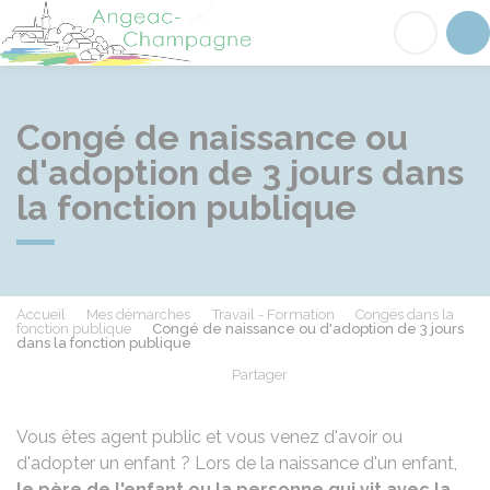
Angeac-Champagne
Acc
Congé de naissance ou
d'adoption de 3 jours dans
la fonction publique
Accueil
Mes démarches
Travail - Formation
Congés dans la
fonction publique
Congé de naissance ou d'adoption de 3 jours
dans la fonction publique
Partager
Partager sur Facebook
Partager sur X - Twit
Partager sur
Par
Vous êtes agent public et vous venez d'avoir ou
d'adopter un enfant ? Lors de la naissance d'un enfant,
le père de l'enfant ou la personne qui vit avec la