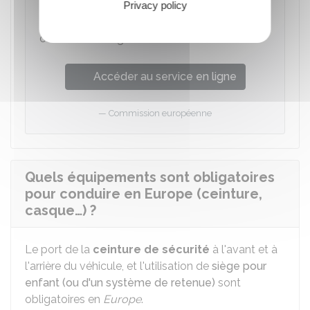
conduire dans l'Union européenne
Privacy policy
Sélectionnez un pays sur la carte pour
connaître les règles de conduite en voiture.
Accéder au service en ligne
Commission européenne
Quels équipements sont obligatoires
pour conduire en Europe (ceinture,
casque…) ?
Le port de la
ceinture de sécurité
à l'avant et à
l'arrière du véhicule, et l'utilisation de
siège pour
enfant (ou d'un système de retenue)
sont
obligatoires en
Europe
.