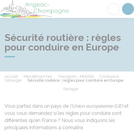
Angeac-Champagne
Acc
Sécurité routière : règles
pour conduire en Europe
Accueil
Mes démarches
Transports - Mobilité
Conduire à
l'étranger
Sécurité routière : règles pour conduire en Europe
Partager
Partager sur Facebook
Partager sur X - Twit
Partager sur
Par
Vous partez dans un pays de
l'Union européenne (UE)
et
vous vous demandez si les règles pour conduire sont
différentes qu'en France ? Nous vous indiquons les
principales informations à connaître.