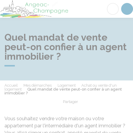
Angeac-Champagne
Acc
Quel mandat de vente
peut-on confier à un agent
immobilier ?
Accueil
Mes démarches
Logement
Achat ou vente d'un
logement
Quel mandat de vente peut-on confier à un agent
immobilier ?
Partager
Partager sur Facebook
Partager sur X - Twit
Partager sur
Par
Vous souhaitez vendre votre maison ou votre
appartement par l'intermédiaire d'un agent immobilier ?
Vous allez signer un contrat, appelé
mandat de vente
,