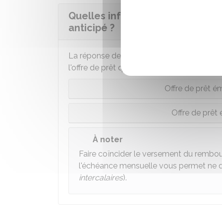
Quelles informations doit four
anticipé ?
La réponse de la banque à votre demand
l'offre de prêt qu'elle vous a faite :
Offre de prêt émi
Offre de prêt 
À noter
Faire coïncider le versement du rembo
l'échéance mensuelle vous permet ne d
intercalaires
).