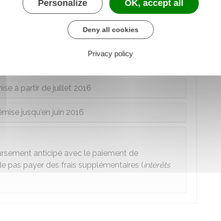
Personalize
OK, accept all
nir la banque avant un remboursement
Deny all cookies
Privacy policy
e de remboursement anticipé dépend de la date de
se à partir de juillet 2016
émise jusqu'en juin 2016
ursement anticipé avec le paiement de
e pas payer des frais supplémentaires (
intérêts