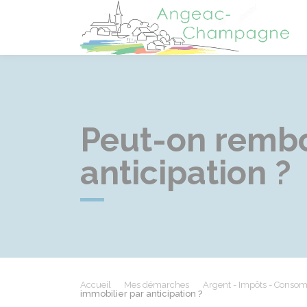
A
Peut-on rembo
anticipation ?
Accueil
Mes démarches
Argent - Impôts - Conso
immobilier par anticipation ?