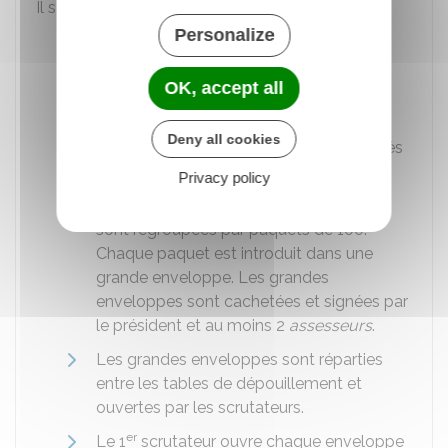
Il se décompose en plusieurs étapes :
Personalize
Les membres du bureau comptent les
émargements.
OK, accept all
L'urne est ouverte. Le nombre
d'enveloppes et le nombre de bulletins
Deny all cookies
sans enveloppe sont vérifiés et comparés
au nombre d'émargements.
Privacy policy
Les enveloppes contenant les bulletins
sont regroupées par paquets de 100.
Chaque paquet est introduit dans une
grande enveloppe. Les grandes
enveloppes sont cachetées et signées par
le président et au moins 2
assesseurs
.
Les grandes enveloppes sont réparties
entre les tables de dépouillement et
ouvertes par les scrutateurs.
er
Le 1
scrutateur ouvre chaque enveloppe