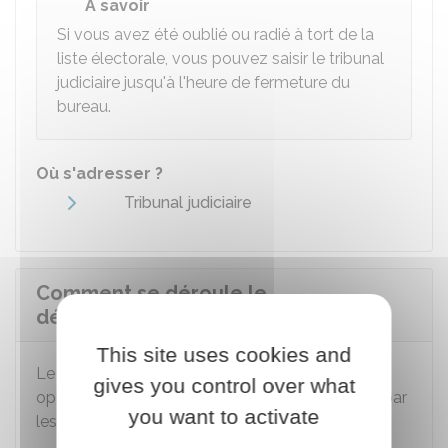
À savoir
Si vous avez été oublié ou radié à tort de la
liste électorale, vous pouvez saisir le tribunal
judiciaire jusqu'à l'heure de fermeture du
bureau.
Où s'adresser ?
Tribunal judiciaire
Comment se déroule le
dépouillement des votes ?
This site uses cookies and
Le dépouillement commence dès la clôture des
gives you control over what
opérations de vote. Il se déroule publiquement par
you want to activate
les
scrutateurs
sollicités au cours de la journée.