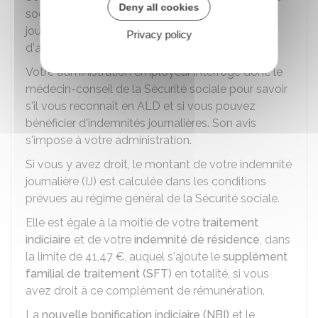
Deny all cookies
sociale, la durée de versement des indemnités
journalières peut être de 3 ans maximum en cas
Privacy policy
d'
affection de longue durée (ALD)
.
Votre administration employeur interroge donc le
médecin-conseil de la Sécurité sociale pour savoir
s'il vous reconnaît en ALD et si vous pouvez
bénéficier d'indemnités journalières. Son avis
s'impose à votre administration.
Si vous y avez droit, le montant de votre indemnité
journalière (IJ) est calculée dans les conditions
prévues au régime général de la Sécurité sociale.
Elle est égale à la moitié de votre
traitement
indiciaire
et de votre
indemnité de résidence
, dans
la limite de
41,47 €
, auquel s'ajoute le
supplément
familial de traitement (SFT)
en totalité, si vous
avez droit à ce complément de rémunération.
La
nouvelle bonification indiciaire (NBI)
et le