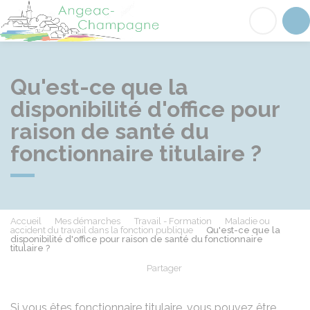
Angeac-Champagne
Acc
Qu'est-ce que la
disponibilité d'office pour
raison de santé du
fonctionnaire titulaire ?
Accueil
Mes démarches
Travail - Formation
Maladie ou
accident du travail dans la fonction publique
Qu'est-ce que la
disponibilité d'office pour raison de santé du fonctionnaire
titulaire ?
Partager
Partager sur Facebook
Partager sur X - Twit
Partager sur
Par
Si vous êtes fonctionnaire titulaire, vous pouvez être