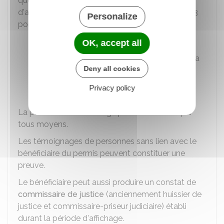
que vous avez bien rempli les formalités
d'affichage. Pour ce faire, vous devez établir les 3
Personalize
points suivants :
Date du début de l'affichage
OK, accept all
Continuité de l'affichage pendant toute la
Deny all cookies
durée des travaux
Lisibilité et visibilité du panneau.
Privacy policy
La preuve de cet affichage peut être établie par
tous moyens.
Les témoignages de personnes sans lien avec le
bénéficiaire du permis peuvent constituer une
preuve.
Le bénéficiaire peut aussi produire un constat de
commissaire de justice
(anciennement huissier de
justice et commissaire-priseur judiciaire) établi
durant la période d'affichage.