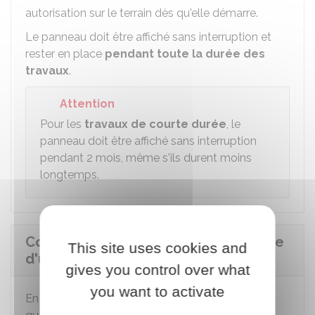
autorisation sur le terrain dès qu'elle démarre.
Le panneau doit être affiché sans interruption et
rester en place
pendant toute la durée des
travaux
.
Attention
Pour les
travaux de courte durée
, le
panneau doit être affiché sans interruption
pendant 2 mois, même s'ils durent moins
longtemps.
Comment peut-on prouver l'affichage
This site uses cookies and
d'une autorisation d'urbanisme ?
gives you control over what
you want to activate
En cas de contestation, c'est à vous de prouver