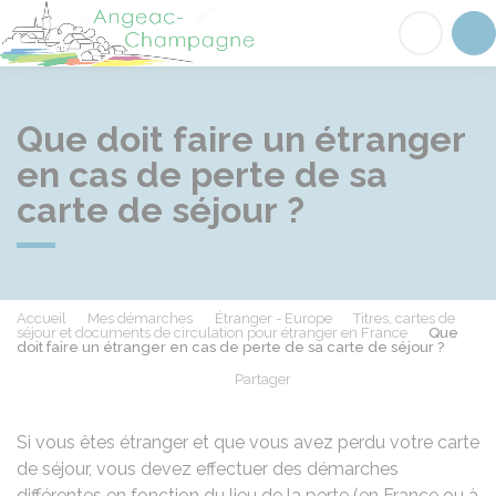
Angeac-Champagne
Acc
Que doit faire un étranger
en cas de perte de sa
carte de séjour ?
Accueil
Mes démarches
Étranger - Europe
Titres, cartes de
séjour et documents de circulation pour étranger en France
Que
doit faire un étranger en cas de perte de sa carte de séjour ?
Partager
Partager sur Facebook
Partager sur X - Twit
Partager sur
Par
Si vous êtes étranger et que vous avez perdu votre carte
de séjour, vous devez effectuer des démarches
différentes en fonction du lieu de la perte (en France ou à