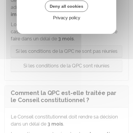
devant une cour d'appel (judiciaire ou
Deny all cookies
administratif), un examen doit se faire
immédiatement.
Privacy policy
Lorsqu'une QPC est posée devant la Cour de
cassation ou le Conseil d'État, un examen doit se
faire dans un délai de
3 mois
.
Si les conditions de la QPC ne sont pas réunies
Si les conditions de la QPC sont réunies
Comment la QPC est-elle traitée par
le Conseil constitutionnel ?
Le Conseil constitutionnel doit rendre sa décision
dans un délai de
3 mois
.