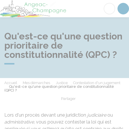
Angeac-Champagne
Acc
Qu'est-ce qu'une question
prioritaire de
constitutionnalité (QPC) ?
Accueil
Mes démarches
Justice
Contestation d'un jugement
Qu'est-ce qu'une question prioritaire de constitutionnalité
(QPC) ?
Partager
Partager sur Facebook
Partager sur X - Twit
Partager sur
Par
Lors d'un procès devant une juridiction
judiciaire
ou
administrative
, vous pouvez contester la loi qui est
appliquée si vous estimez qu'elle est contraire aux droits