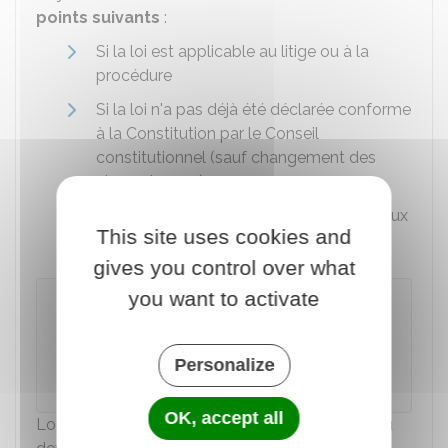
points suivants
:
Si la loi est applicable au litige ou à la
procédure
Si la loi n'a pas déjà été déclarée conforme
à la Constitution par le Conseil
constitutionnel (sauf changement des
circonstances)
Si la question posée a un caractère sérieux
This site uses cookies and
ou nouveau.
gives you control over what
you want to activate
À noter
Un
tableau du Conseil constitutionnel
présente la liste des dispositions déjà
Personalize
déclarées conformes à la Constitution.
OK, accept all
Lorsqu'une QPC est posée devant un tribunal ou