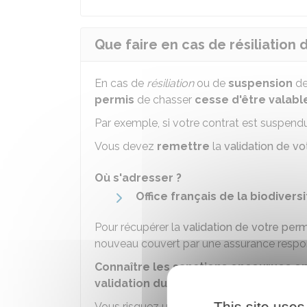
Que faire en cas de résiliation
En cas de
résiliation
ou de
suspension
de
permis
de chasser
cesse d'être valabl
Par exemple, si votre contrat est suspend
Vous devez
remettre
la
validation de v
Où s'adresser ?
Office français de la biodivers
Pour récupérer la
validation de votre per
nouveau couvert par une assurance respons
Connaître les sanctions encourues en
validation du permis de chasser
This site uses
Vous risquez une amende de
30 000 €
et