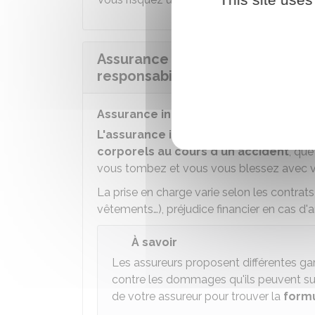
Assurance chasse : quelles gara
responsabilité civile ?
Assurance individuelle accident
L'assurance individuelle accident
vous
corporels au cours d'un accident
, qu
vous tombez et vous vous blessez avec v
La prise en charge varie selon les contrats
vêtements…), préjudice financier en cas d'ar
À savoir
Les assureurs proposent différentes ga
contre les dommages qu'ils peuvent su
de votre assureur pour trouver la
formu