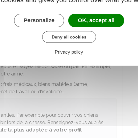
Personalize
OK, accept all
nties avoir en plus de la
Deny all cookies
Privacy policy
 indemnise
si vous subissez des dommages
e vous en soyez responsable ou pas. Par exemple,
otre arme.
 : frais médicaux, biens matériels (arme,
rêt de travail ou d'invalidité…
ranties. Par exemple pour couvrir vos chiens
bir lors de la chasse. Renseignez-vous auprès
le la plus adaptée à votre profil
.