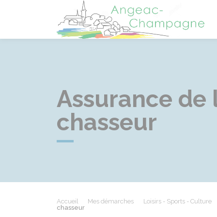
A
Assurance de l
chasseur
Accueil
Mes démarches
Loisirs - Sports - Culture
chasseur