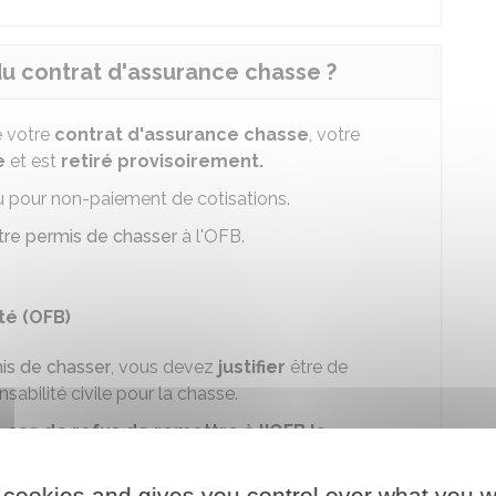
 du contrat d'assurance chasse ?
 votre
contrat d'assurance chasse
, votre
e
et est
retiré provisoirement.
u pour non-paiement de cotisations.
otre permis de chasser
à l'
OFB
.
ité (OFB)
mis de chasser
, vous devez
justifier
être de
abilité civile pour la chasse.
 cas de refus de remettre à l'OFB la
 cookies and gives you control over what you w
2 ans de prison
.