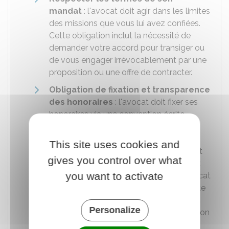
mandat
: l'avocat doit agir dans les limites
des missions que vous lui avez confiées.
Cette obligation inclut la nécessité de
demander votre accord pour transiger ou
de vous engager irrévocablement par une
proposition ou une offre de contracter.
Obligation de fixation et transparence
des honoraires
: l'avocat doit fixer ses
honoraires via une convention écrite
appelée
convention d'honoraires
. Ce
document vous informe
du mode de
This site uses cookies and
calcul des honoraires, de leur montant et
gives you control over what
des autres frais qui pourraient s'y ajouter.
you want to activate
Lors de la clôture de votre dossier, l'avocat
doit également vous remettre un compte
détaillé qui présente distinctement les
Personalize
sommes correspondant à sa rémunération
et les sommes correspondant aux frais