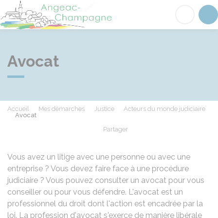
Angeac-Champagne
Acc
Avocat
Accueil
Mes démarches
Justice
Acteurs du monde judiciaire
Avocat
Partager
Partager sur Facebook
Partager sur X - Twit
Partager sur
Par
Vous avez un litige avec une personne ou avec une
entreprise ? Vous devez faire face à une procédure
judiciaire ? Vous pouvez consulter un avocat pour vous
conseiller ou pour vous défendre. L'avocat est un
professionnel du droit dont l'action est encadrée par la
loi. La profession d'avocat s'exerce de manière libérale