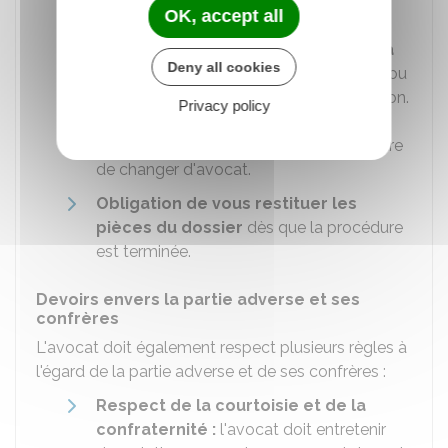
OK, accept all
payés pour votre compte.
Obligation de mener l'affaire jusqu'à
Deny all cookies
son terme
sauf si vous l'en déchargez ou
s'il décide de ne pas poursuivre sa mission.
Privacy policy
Dans ce dernier cas, il doit vous en
informer rapidement pour vous permettre
de changer d'avocat.
Obligation de vous restituer les
pièces du dossier
dès que la procédure
est terminée.
Devoirs envers la partie adverse et ses
confrères
L'avocat doit également respect plusieurs règles à
l'égard de la partie adverse et de ses confrères :
Respect de la courtoisie et de la
confraternité :
l'avocat doit entretenir