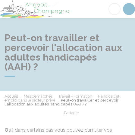
Angeac-Champagne
Acc
Peut-on travailler et
percevoir l'allocation aux
adultes handicapés
(AAH) ?
Accueil
Mes démarches
Travail - Formation
Handicap et
emploi dans le secteur privé
Peut-on travailler et percevoir
l'allocation aux adultes handicapés (AAH) ?
Partager
Partager sur Facebook
Partager sur X - Twit
Partager sur
Par
Oui
, dans certains cas vous pouvez cumuler vos