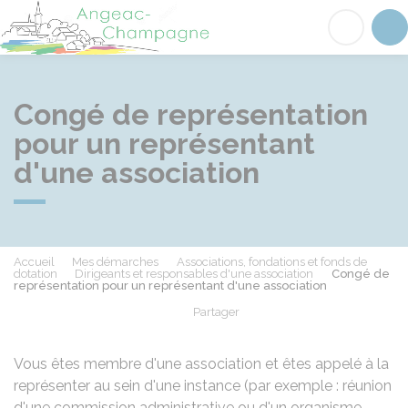
Angeac-Champagne
Acc
Congé de représentation
pour un représentant
d'une association
Accueil
Mes démarches
Associations, fondations et fonds de
dotation
Dirigeants et responsables d'une association
Congé de
représentation pour un représentant d'une association
Partager
Partager sur Facebook
Partager sur X - Twit
Partager sur
Par
Vous êtes membre d'une association et êtes appelé à la
représenter au sein d'une instance (par exemple : réunion
d'une commission administrative ou d'un organisme