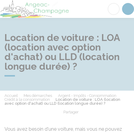
Angeac-Champagne
Acc
Location de voiture : LOA
(location avec option
d'achat) ou LLD (location
longue durée) ?
Accueil
Mes démarches
Argent - Impôts - Consommation
Crédit à la consommation
Location de voiture : LOA (location
avec option d'achat) ou LLD (location longue durée) ?
Partager
Partager sur Facebook
Partager sur X - Twit
Partager sur
Par
Vous avez besoin d'une voiture, mais vous ne pouvez