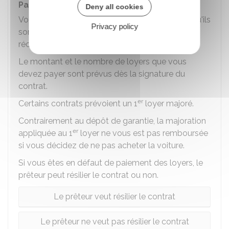
Paiement des loyers
Deny all cookies
Vous avez l'obligation de payer les loyers tels qu'ils
Privacy policy
sont fixés dans le contrat à partir de la date de
réception du véhicule.
Le montant et le nombre de loyers que vous
devez payer sont prévus dès la signature du
contrat.
er
Certains contrats prévoient un 1
loyer majoré.
Contrairement au dépôt de garantie, la majoration
er
appliquée au 1
loyer ne vous est pas remboursée
si vous décidez de ne pas acheter la voiture.
Si vous êtes en défaut de paiement des loyers, le
prêteur peut résilier le contrat ou non.
Le prêteur veut résilier le contrat
Le prêteur ne veut pas résilier le contrat