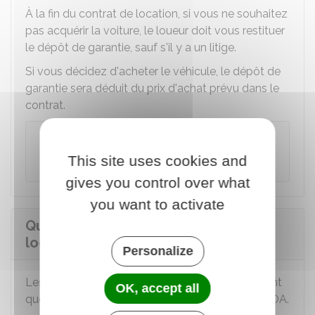
À la fin du contrat de location, si vous ne souhaitez
pas acquérir la voiture, le loueur doit vous restituer
le dépôt de garantie, sauf s'il y a un litige.
Si vous décidez d'acheter le véhicule, le dépôt de
garantie sera déduit du prix d'achat prévu dans le
contrat.
À noter
Le dépôt de garantie ne produit pas d'intérêt.
This site uses cookies and
gives you control over what
you want to activate
Quelles sont les obligations du
locataire d'une LOA ?
Personalize
Les obligations que vous devez respecter en tant
OK, accept all
que locataire sont prévues dans le contrat de LOA.