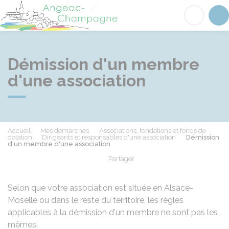
Angeac-Champagne
Acc
Démission d'un membre
d'une association
Accueil
Mes démarches
Associations, fondations et fonds de
dotation
Dirigeants et responsables d'une association
Démission
d'un membre d'une association
Partager
Partager sur Facebook
Partager sur X - Twit
Partager sur
Par
Selon que votre association est située en Alsace-
Moselle ou dans le reste du territoire, les règles
applicables à la démission d'un membre ne sont pas les
mêmes.