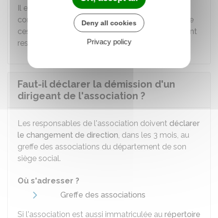
Il en est de même pour les associations
communales de chasse agrées. Les membres de
Deny all cookies
ces associations qui veulent démissionner doivent
Privacy policy
respecter certaines conditions.
Faut-il déclarer la démission d'un
dirigeant de l'association ?
Les responsables de l'association doivent
déclarer
le changement de direction
, dans les 3 mois, au
greffe des associations du département de son
siège social.
Où s'adresser ?
Greffe des associations
Si l'association est aussi immatriculée au
répertoire