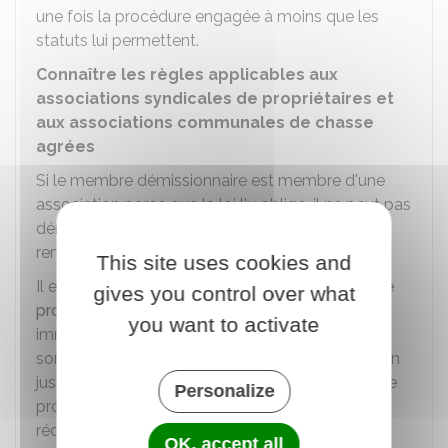
une fois la procédure engagée à moins que les
statuts lui permettent.
Connaître les règles applicables aux
associations syndicales de propriétaires et
aux associations communales de chasse
agrées
Si le membre démissionnaire est membre d'une
association parce que la loi l'y oblige, il ne peut pas
démissionner tant qu'il remplit les conditions qui
rendent cette appartenance obligatoire.
This site uses cookies and
Il en est ainsi pour les
associations syndicales de
gives you control over what
propriétaires (ASP)
. Les propriétaires d'un bien
you want to activate
immobilier compris dans le périmètre d'une ASP
sont automatiquement membres de l'association
jusqu'à la vente de leur bien immobilier à un autre
Personalize
propriétaire, la dissolution de l'association ou la
réduction de son périmètre.
OK, accept all