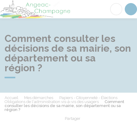
Angeac-Champagne
Acc
Comment consulter les
décisions de sa mairie, son
département ou sa
région ?
Accueil
Mes démarches
Papiers - Citoyenneté - Élections
Obligations de l'administration vis-à-vis des usagers
Comment
consulter les décisions de sa mairie, son département ou sa
région ?
Partager
Partager sur Facebook
Partager sur X - Twit
Partager sur
Par