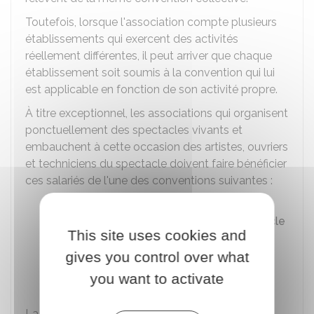
Toutefois, lorsque l'association compte plusieurs
établissements qui exercent des activités
réellement différentes, il peut arriver que chaque
établissement soit soumis à la convention qui lui
est applicable en fonction de son activité propre.
À titre exceptionnel, les associations qui organisent
ponctuellement des spectacles vivants et
embauchent à cette occasion des artistes, ouvriers
et techniciens du spectacle doivent faire bénéficier
ces salariés de l'une des conventions suivantes :
Convention collective nationale des
entreprises du secteur privé du spectacle
This site uses cookies and
vivant
gives you control over what
Convention collective nationale des
you want to activate
entreprises artistiques et culturelles
.
La référence à la convention doit figurer dans le