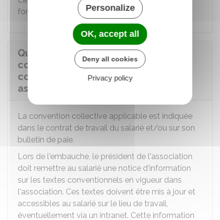
Personalize
formulaire de déclaration d'emploi.
OK, accept all
Quelles informations concernant la
Deny all cookies
convention collective doivent être
communiquées aux salariés d'une
Privacy policy
association ?
La convention collective applicable est indiquée
dans le contrat de travail du salarié et/ou sur son
bulletin de paie.
Lors de l'embauche, le président de l'association
doit remettre au salarié une notice d'information
sur les textes conventionnels en vigueur dans
l'association. Ces textes doivent être mis à jour et
accessibles au salarié sur le lieu de travail,
éventuellement via un intranet. Cette information