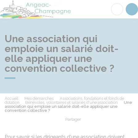
Angeac-Champagne
Acc
Une association qui
emploie un salarié doit-
elle appliquer une
convention collective ?
Accueil
Mes démarches
Associations, fondations et fonds de
dotation
Bénévoles, volontaires et salariés d'une association
Une
association qui emploie un salarié doit-elle appliquer une
convention collective ?
Partager
Partager sur Facebook
Partager sur X - Twit
Partager sur
Par
Pour savoir si les dirigeants d'une association doivent