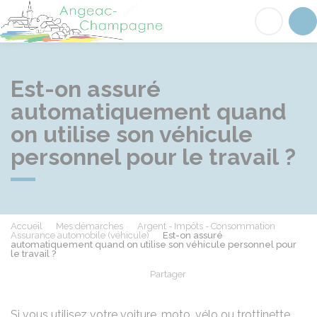
Angeac-Champagne
Acc
Est-on assuré
automatiquement quand
on utilise son véhicule
personnel pour le travail ?
Accueil
Mes démarches
Argent - Impôts - Consommation
Assurance automobile (véhicule)
Est-on assuré
automatiquement quand on utilise son véhicule personnel pour
le travail ?
Partager
Partager sur Facebook
Partager sur X - Twit
Partager sur
Par
Si vous utilisez votre voiture, moto, vélo ou trottinette