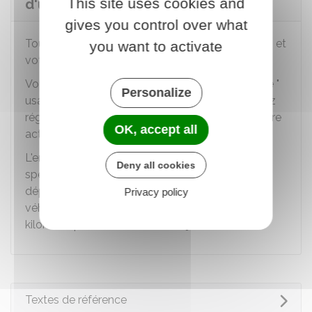
This site uses cookies and
d'usage professionnel ?
gives you control over what
Tout dépend de l'organisation choisie entre vous et
you want to activate
votre employeur.
Vous pouvez souscrire vous-même une garantie "
Personalize
usage professionnel ", notamment si vous utilisez
régulièrement votre véhicule personnel pour votre
OK, accept all
activité.
L'employeur peut aussi souscrire une assurance
Deny all cookies
spécifique ou prendre en charge les frais liés aux
déplacements professionnels effectués avec un
Privacy policy
véhicule personnel (par exemple, indemnités
kilométriques, remboursées sur justificatif).
Textes de référence