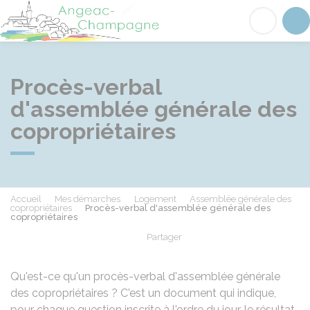
Angeac-Champagne
Acc
Procès-verbal
d'assemblée générale des
copropriétaires
Accueil
Mes démarches
Logement
Assemblée générale des
copropriétaires
Procès-verbal d'assemblée générale des
copropriétaires
Partager
Partager sur Facebook
Partager sur X - Twit
Partager sur
Par
Qu'est-ce qu'un procès-verbal d'assemblée générale
des copropriétaires ? C'est un document qui indique,
pour chaque question inscrite à l'ordre du jour, le résultat