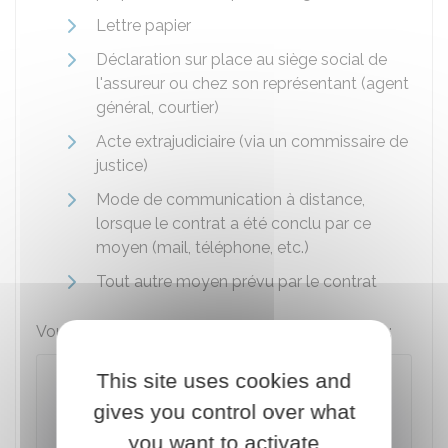
Lettre papier
Déclaration sur place au siège social de
l'assureur ou chez son représentant (agent
général, courtier)
Acte extrajudiciaire (via un commissaire de
justice)
Mode de communication à distance,
lorsque le contrat a été conclu par ce
moyen (mail, téléphone, etc.)
Tout autre moyen prévu par le contrat
Vous pouvez utiliser le modèle de lettre suivant :
This site uses cookies and
Résilier son assurance à la suite de
la vente de son véhicule
gives you control over what
Permet de résilier auprès de son assureur son
you want to activate