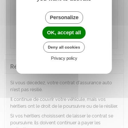
contrat d'assurance en cas de vente de son
véhicule.
Personalize
Accéder au Modèle de document
OK, accept all
Institut national de la consommation (INC)
Deny all cookies
Privacy policy
Résiliation à la suite du décès
Si vous décédez, votre contrat d'assurance auto
n'est pas résilié.
Il continue de couvrir votre véhicule, mais vos
héritiers ont le droit de le poursuivre ou de le résilier.
Si vos héritiers choisissent de laisser le contrat se
poursuivre, ils doivent continuer à payer les