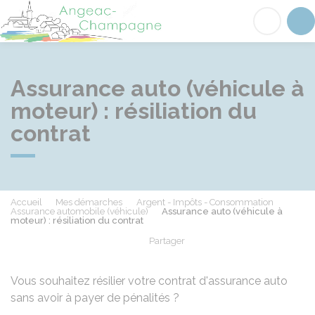
Angeac-Champagne
Acc
Assurance auto (véhicule à
moteur) : résiliation du
contrat
Accueil
Mes démarches
Argent - Impôts - Consommation
Assurance automobile (véhicule)
Assurance auto (véhicule à
moteur) : résiliation du contrat
Partager
Partager sur Facebook
Partager sur X - Twit
Partager sur
Par
Vous souhaitez résilier votre contrat d'assurance auto
sans avoir à payer de pénalités ?