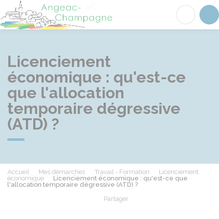
Angeac-Champagne
Acc
Licenciement
économique : qu'est-ce
que l'allocation
temporaire dégressive
(ATD) ?
Accueil
Mes démarches
Travail - Formation
Licenciement
économique
Licenciement économique : qu'est-ce que
l'allocation temporaire dégressive (ATD) ?
Partager
Partager sur Facebook
Partager sur X - Twit
Partager sur
Par