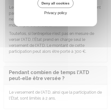
Deny all cookies
Le financement de l'ATD est assuré conjointement
Privacy policy
par l'entreprise et l'État. La participation de l'État
ne peut pas dépasser un montant de
200 €
par
mois et par bénéficiaire.
Toutefois, si l'entreprise n'est pas en mesure de
verser l'ATD, l'État prend en charge seul le
versement de l'ATD. Le montant de cette
participation peut alors être porté à
300 €
.
Pendant combien de temps l'ATD
peut-elle être versée ?
Le versement de l'ATD, ainsi que la participation de
l'État, sont limités à 2 ans.