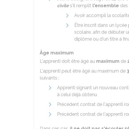
civile
s'il remplit
l'ensemble
des 
Avoir accompli la scolarit
Être inscrit dans un lycé
scolaire, afin de débuter 
diplôme ou d'un titre à fin
Âge maximum
L'apprenti doit être âgé au
maximum
de
L'apprenti peut être âgé au maximum de
suivants :
Apprenti signant un nouveau cont
à celui déjà obtenu
Précédent contrat de l'apprenti 
Précédent contrat de l'apprenti r
Dans ces cas,
il ne doit pas s'écouler p