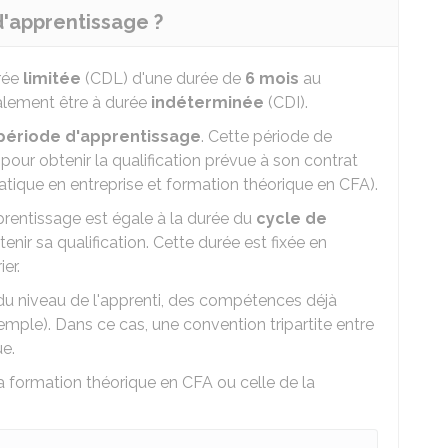
d'apprentissage ?
urée
limitée
(CDL) d'une durée de
6 mois
au
alement être à durée
indéterminée
(CDI).
période d'apprentissage
. Cette période de
 pour obtenir la qualification prévue à son contrat
ratique en entreprise et formation théorique en
CFA
).
prentissage est égale à la durée du
cycle de
enir sa qualification. Cette durée est fixée en
er.
du niveau de l'apprenti, des compétences déjà
mple). Dans ce cas, une convention tripartite entre
ue.
a formation théorique en CFA ou celle de la