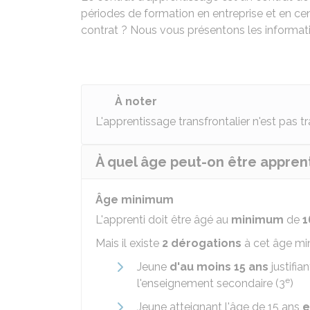
périodes de formation en entreprise et en c
contrat ? Nous vous présentons les informatio
À noter
L'apprentissage transfrontalier n'est pas tr
À quel âge peut-on être apprent
Âge minimum
L'apprenti doit être âgé au
minimum
de
1
Mais il existe
2 dérogations
à cet âge mi
Jeune
d'au moins 15 ans
justifia
e
l'enseignement secondaire (3
)
Jeune atteignant l'âge de 15 ans
e