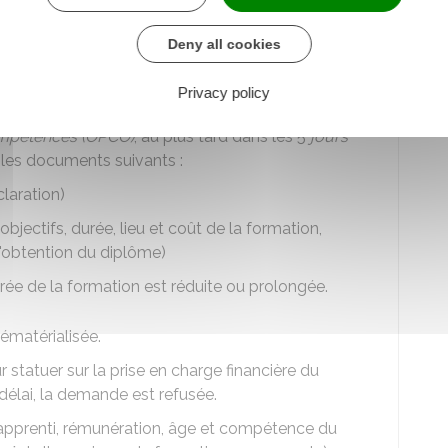
nti mineur, une déclaration peut remplacer le
ocument établi par l'employeur. Elle précise les
Deny all cookies
alaire...). Elle est l'équivalent du contrat
 l'apprenti et le directeur du
CFA
.
Privacy policy
ompétences (OPCO)
, au plus tard dans les 5
jours
 les documents suivants :
laration)
objectifs, durée, lieu et coût de la formation,
'obtention du diplôme)
urée de la formation est réduite ou prolongée.
dématérialisée.
statuer sur la prise en charge financière du
élai, la demande est refusée.
l'apprenti, rémunération, âge et compétence du