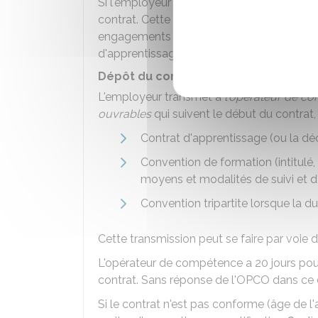
Si l'employeur est un
ascendant
de l'appre
contrat. Cette déclaration est un simple d
engagements des parties (durée du contrat, s
d'apprentissage. Elle devra être signée par
Dépôt du contrat
L'employeur transmet à
l'opérateur de c
ouvrables
qui suivent le début du contrat,
Contrat d'apprentissage (ou la déc
Convention de formation (intitulé, 
moyens et modalités de suivi et d
Convention tripartite lorsque la d
Cette transmission peut se faire par voie 
L'opérateur de compétence a 20 jours pour 
contrat. Sans réponse de l'
OPCO
dans ce d
Si le contrat n'est pas conforme (âge de 