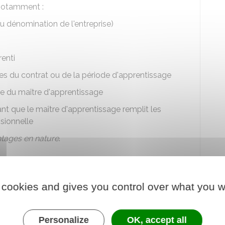
 notamment :
 dénomination de l'entreprise)
renti
es du contrat ou de la période d'apprentissage
e du maître d'apprentissage
nt que le maître d'apprentissage remplit les
sionnelle
tages en nature
.
a n°10103
.
'apprenti
(et par son
représentant légal
, si
 cookies and gives you control over what you w
re est conservé par l'employeur.
Personalize
OK, accept all