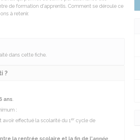
entre de formation d'apprentis. Comment se déroule ce
ns à retenir.
aité dans cette fiche.
i ?
6 ans
.
nimum :
er
nt avoir effectué la scolarité du 1
cycle de
ntre la rentrée scolaire et la fin de l'
année