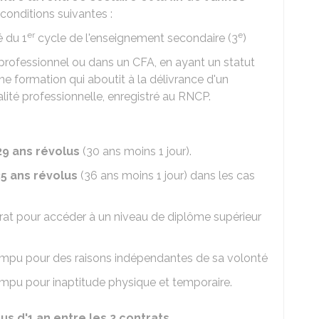
conditions suivantes :
er
e
é du 1
cycle de l'enseignement secondaire (3
)
e professionnel ou dans un
CFA
, en ayant un statut
une formation qui aboutit à la délivrance d'un
alité professionnelle, enregistré au
RNCP
.
29 ans révolus
(30 ans moins 1 jour).
35 ans révolus
(36 ans moins 1 jour) dans les cas
rat pour accéder à un niveau de diplôme supérieur
rompu pour des raisons indépendantes de sa volonté
ompu pour inaptitude physique et temporaire.
lus d'1 an entre les 2 contrats.