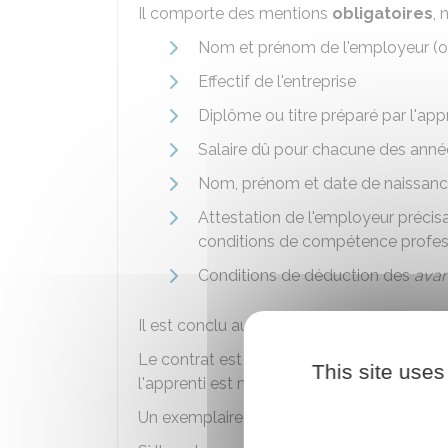
Il comporte des mentions
obligatoires
,
Nom et prénom de l'employeur (ou
Effectif de l'entreprise
Diplôme ou titre préparé par l'app
Salaire dû pour chacune des anné
Nom, prénom et date de naissanc
Attestation de l'employeur précisa
conditions de compétence profes
Conditions de déduction des
avan
Il est conclu au moyen du formulaire
cerf
Le contrat est signé par
l'employeur
et
l
This site uses
l'apprenti est mineur).
Un exemplaire est remis à l'apprenti, l'aut