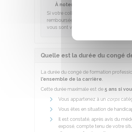
À noter
Si votre collectivité emploie
moins de
remboursée par le centre de gestion de
vous sont versés pendant le congé de 
Quelle est la durée du congé d
La durée du congé de formation profession
l'ensemble de la carrière
.
Cette durée maximale est de
5 ans si vo
Vous appartenez à un
corps
catég
Vous êtes en situation de handica
Il est constaté, après avis du méd
exposé, compte tenu de votre situa