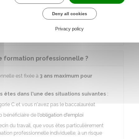
 50 agents
à temps complet, elle peut être
Deny all cookies
 tout ou partie du montant des indemnités qui
formation.
Privacy policy
e formation professionnelle ?
nelle est fixée à
3 ans maximum pour
us êtes dans l'une des situations suivantes
:
orie C et vous n'avez pas le baccalauréat
p bénéficiaire de
l'obligation d'emploi
ecin du travail, que vous êtes particulièrement
tion professionnelle individuelle, à un risque