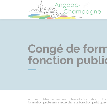
A
Congé de form
fonction publi
Accueil
Mes démarches
Travail - Formation
For
formation professionnelle dans la fonction publique t