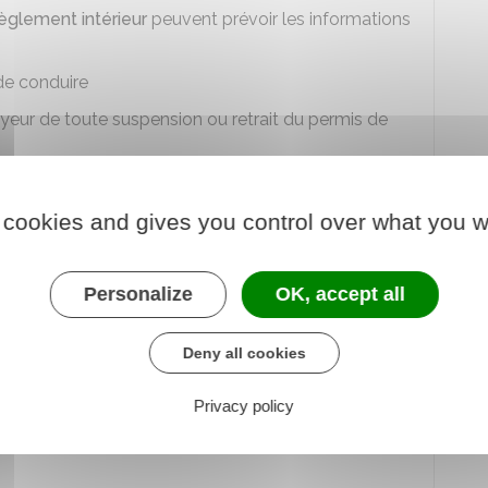
èglement intérieur
peuvent prévoir les informations
 de conduire
eur de toute suspension ou retrait du permis de
 cookies and gives you control over what you w
consulter l'original du permis de
Personalize
OK, accept all
 de montrer l'original du permis de conduire pour
Deny all cookies
à occuper l'emploi proposé.
Privacy policy
hotocopie du permis de conduire.