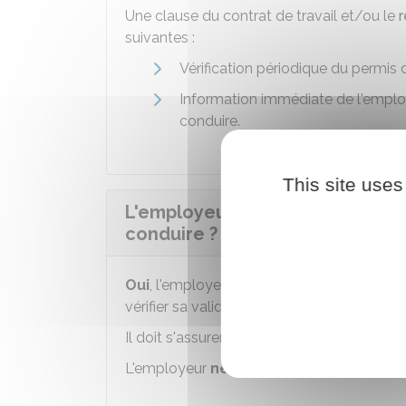
Une clause du contrat de travail et/ou le
r
suivantes :
Vérification périodique du permis
Information immédiate de l'employ
conduire.
This site uses
L'employeur peut-il demander à 
conduire ?
Oui
, l'employeur peut demander au salarié
vérifier sa validité.
Il doit s'assurer de la capacité du salarié 
L'employeur
ne peut pas
conserver une p