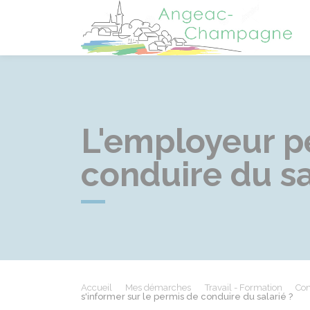
A
L'employeur pe
conduire du sa
Accueil
Mes démarches
Travail - Formation
Con
s'informer sur le permis de conduire du salarié ?