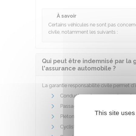
À savoir
Certains véhicules ne sont pas concerné
civile, notamment les suivants :
Qui peut être indemnisé par la g
l'assurance automobile ?
La garantie responsabilité civile permet d
Conducteur et passager des autres
Passager du véhicule assuré, qu'il
This site uses
Piéton blessé ou touché par l'acc
Cycliste, qu'il soit renversé par 