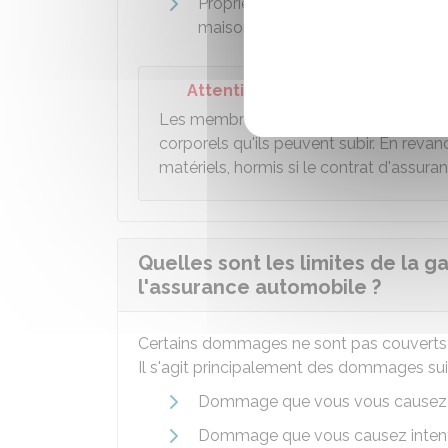
Propriétaire de biens endommag
maison percutés par le véhicule.
Attention
Les membres de votre famille vivant s
corporels qu'ils peuvent subir. En rev
matériels, hormis si le contrat d'assuran
Quelles sont les limites de la g
l'assurance automobile ?
Certains dommages ne sont pas couverts par
Il s'agit principalement des dommages sui
Dommage que vous vous causez 
Dommage que vous causez inten