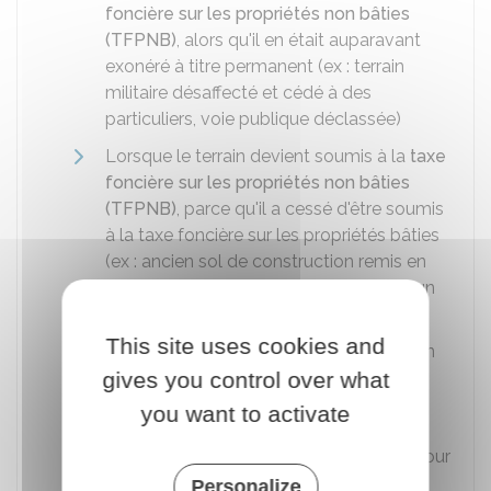
foncière sur les propriétés non bâties
(TFPNB)
, alors qu'il en était auparavant
exonéré à titre permanent (ex : terrain
militaire désaffecté et cédé à des
particuliers, voie publique déclassée)
Lorsque le terrain devient soumis à la
taxe
foncière sur les propriétés non bâties
(TFPNB)
, parce qu'il a cessé d'être soumis
à la taxe foncière sur les propriétés bâties
(ex : ancien sol de construction remis en
culture, terrain cessant d'être affecté à un
usage commercial ou industriel)
This site uses cookies and
Lorsqu'une parcelle du terrain passe d'un
gives you control over what
groupe de natures de culture à un autre
groupe de natures de culture (ex :
you want to activate
plantation d'un verger sur un terrain
auparavant planté en bois). De même pour
le passage d'un sous-groupe à un autre
Personalize