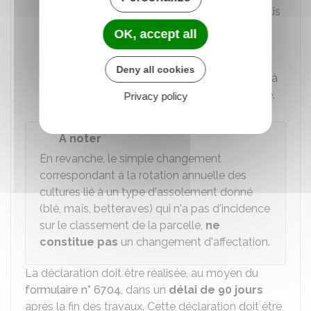
sous-groupe (ex : enrésinement d'un taillis
simple ayant pour conséquence le
OK, accept all
reclassement de la parcelle de " taillis
simple " en " futaie résineuse "). Tous les
Deny all cookies
changements de nature de culture sont à
déclarer, indépendamment de leur durée.
Privacy policy
À noter
En revanche, le simple changement
correspondant à la rotation annuelle des
cultures lié à un type d'assolement donné
(blé, maïs, betteraves) qui n'a pas d'incidence
sur le classement de la parcelle,
ne
constitue pas
un changement d'affectation.
La déclaration doit être réalisée, au moyen du
formulaire n° 6704
, dans un
délai de 90 jours
après la fin des travaux. Cette déclaration doit être