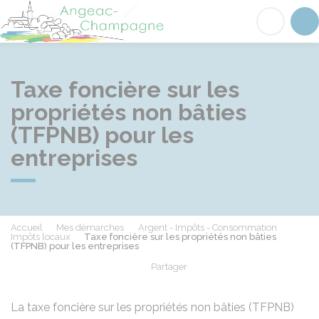
Angeac-Champagne
Acc
Taxe foncière sur les
propriétés non bâties
(TFPNB) pour les
entreprises
Accueil
Mes démarches
Argent - Impôts - Consommation
Impôts locaux
Taxe foncière sur les propriétés non bâties
(TFPNB) pour les entreprises
Partager
Partager sur Facebook
Partager sur X - Twit
Partager sur
Par
La taxe foncière sur les propriétés non bâties (TFPNB)