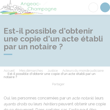
Angeac-Champagne
Acc
Est-il possible d'obtenir
une copie d'un acte établi
par un notaire ?
Accueil
Mes démarches
Justice
Acteurs du monde judiciaire
Est-il possible d'obtenir une copie d'un acte établi par un
notaire ?
Partager
Partager sur Facebook
Partager sur X - Twit
Partager sur
Par
Oui, les personnes concernées par un
acte notarié
, leurs
ayants droits
ou leurs
héritiers
peuvent obtenir une copie
de ce document. Dans certains cas, l'acte peut être