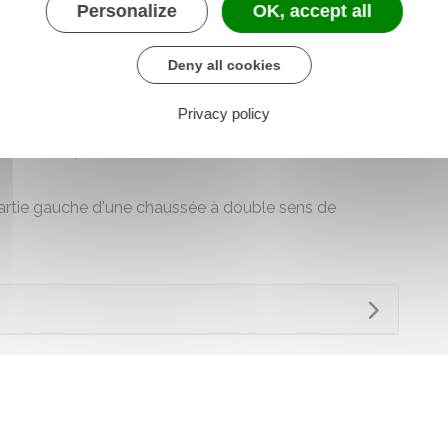
Personalize
OK, accept all
es motorisé
Deny all cookies
s d'un véhicule circulant à l'intérieur d'une
Privacy policy
sse maximale autorisée ne dépasse pas 50 km/ h
limites de poids de certains véhicules ou ensembles
 partie gauche d'une chaussée à double sens de