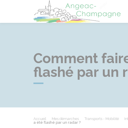
A
Comment faire 
flashé par un 
Accueil
Mes démarches
Transports - Mobilité
In
a été flashé par un radar ?