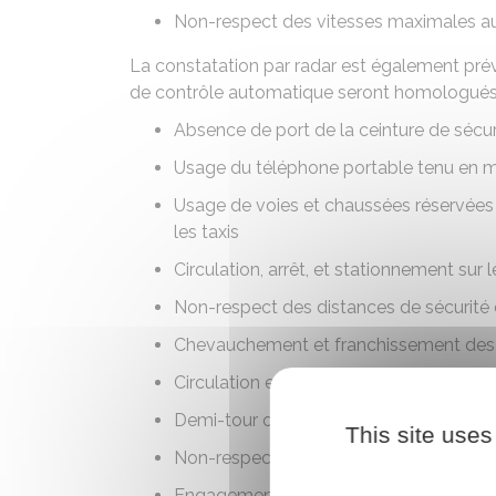
Non-respect des vitesses maximales au
La constatation par radar est également prév
de contrôle automatique seront homologués
Absence de port de la ceinture de sécur
Usage du téléphone portable tenu en 
Usage de voies et chaussées réservées 
les taxis
Circulation, arrêt, et stationnement sur
Non-respect des distances de sécurité e
Chevauchement et franchissement des 
Circulation en sens interdit
Demi-tour ou marche arrière sur une au
This site uses
Non-respect de certaines règles de d
Engagement dans une intersection risqu