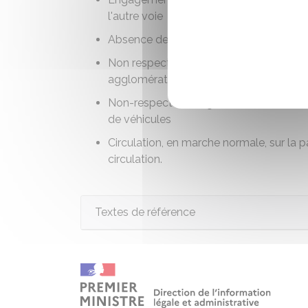
l'autre voie
Absence de port du casque à deux-rou
Non respect du niveau d'émissions sonore
agglomération sur une voie où la vite
Non-respect des règles concernant les 
de véhicules
Circulation, en marche normale, sur la
circulation.
Textes de référence