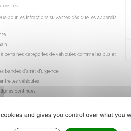
torisées
ue pour les infractions suivantes dès que les appareils
 :
ité
main
à certaines catégories de véhicules comme les bus et
 les bandes d'arrêt d'urgence
ntre les véhicules
lignes continues
toroute
 cookies and gives you control over what you w
épassement
ant d'empêcher le passage d'un véhicule circulant sur