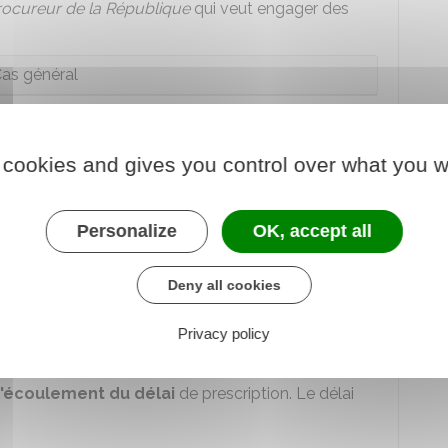
rocureur de la République
qui veut engager des
as général
ction d'habitude
 cookies and gives you control over what you w
action continue
occulte ou dissimulée
Personalize
OK, accept all
Deny all cookies
r perturber l'écoulement du délai de
Privacy policy
l'écoulement du délai
de prescription. Le délai