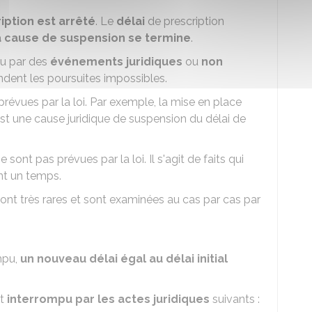
ription est arrêté
. Le
délai
de prescription
 la cause de suspension se termine
.
du par des
événements juridiques
ou
non
ndent les poursuites impossibles.
révues par la loi. Par exemple, la mise en place
st une cause juridique de suspension du délai de
ont pas prévues par la loi. Il s'agit de faits qui
nt un temps.
ont très rares et sont examinées au cas par cas par
mpu,
un nouveau délai égal au délai initial
st
interrompu par les actes juridiques
suivants :