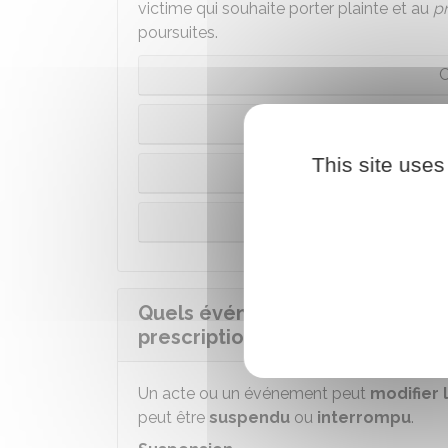
victime qui souhaite porter plainte et au
p
poursuites.
C
Infra
This site uses
Infr
Infraction 
Quels événements peuvent veni
prescription ?
Un acte ou un événement peut
modifier 
peut être
suspendu
ou
interrompu
.