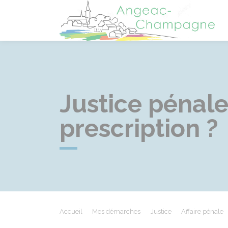
A
Justice pénale 
prescription ?
Accueil
Mes démarches
Justice
Affaire pénale