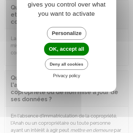
gives you control over what
Quel est le coût de l'immatriculation
you want to activate
et mises à jour des données de la
copropriété ?
Personalize
La démarche d'inscription de la copropriété et la
mise à jour annuelle des informations la
OK, accept all
concernant auprès du registre sont
gratuites
.
Deny all cookies
Privacy policy
Quelles sont les conséquences en
l'absence d'immatriculation de la
copropriété ou de non mise à jour de
ses données ?
En l'absence d'immatriculation de la copropriété,
l'Anah ou un copropriétaire ou toute personne
ayant un intérêt à agir peut
mettre en demeure
par