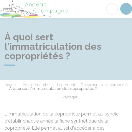
Angeac-Champagne
Acc
À quoi sert
l'immatriculation des
copropriétés ?
Accueil
Mes démarches
Logement
Documents de copropriété
À quoi sert l'immatriculation des copropriétés ?
Partager
Partager sur Facebook
Partager sur X - Twit
Partager sur
Par
L'immatriculation de la copropriété permet au syndic
d'établir chaque année la fiche synthétique de la
copropriété. Elle permet aussi d'accéder à des