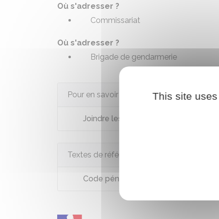
Où s'adresser ?
Commissariat
Où s'adresser ?
Brigade de gendarmerie
Pour en savoir plus
This site uses
Joindre les secours par SMS
Textes de référence
Code pénal : article 322-14