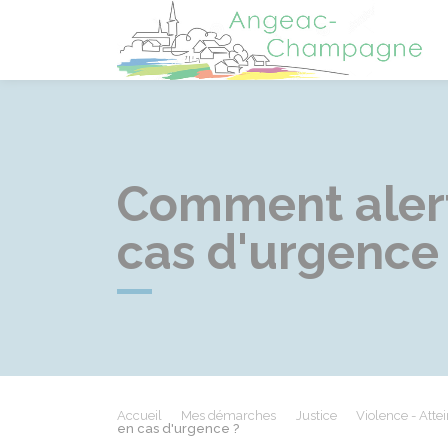
A
Comment alert
cas d'urgence
Accueil
Mes démarches
Justice
Violence - Attein
en cas d'urgence ?