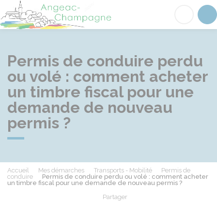
Angeac-Champagne
Acc
Permis de conduire perdu
ou volé : comment acheter
un timbre fiscal pour une
demande de nouveau
permis ?
Accueil
Mes démarches
Transports - Mobilité
Permis de
conduire
Permis de conduire perdu ou volé : comment acheter
un timbre fiscal pour une demande de nouveau permis ?
Partager
Partager sur Facebook
Partager sur X - Twit
Partager sur
Par