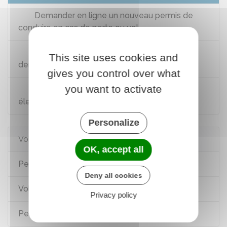
Demander en ligne un nouveau permis de
conduire en cas de perte ou vol
Acheter en ligne un timbre fiscal pour une
This site uses cookies and
demande de permis de conduire
gives you control over what
you want to activate
Demander le remboursement d'un timbre
électronique
Personalize
Voir aussi
OK, accept all
Permis de conduire
Deny all cookies
Vol du permis de conduire
Privacy policy
Perte du permis de conduire français