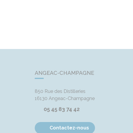
ANGEAC-CHAMPAGNE
850 Rue des Distilleries
16130
Angeac-Champagne
05 45 83 74 42
Contactez-nous