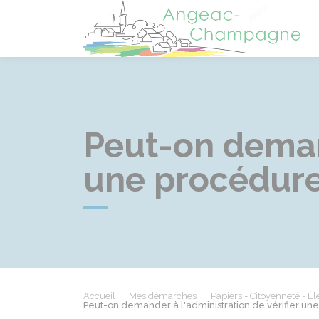
A
Peut-on demand
une procédure
Accueil
Mes démarches
Papiers - Citoyenneté - Él
Peut-on demander à l'administration de vérifier un