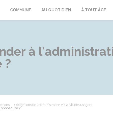
ngeac-Champagne
COMMUNE
AU QUOTIDIEN
À TOUT ÂGE
er à l'administrati
 ?
ections
Obligations de l'administration vis-à-vis des usagers
e procédure ?