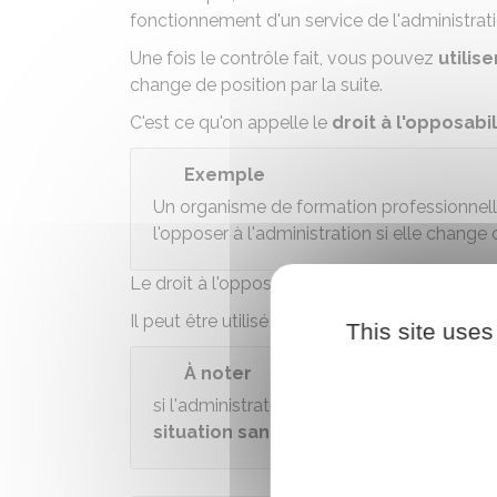
fonctionnement d'un service de l'administrati
Une fois le contrôle fait, vous pouvez
utilis
change de position par la suite.
C'est ce qu'on appelle le
droit à l'opposabi
Exemple
Un organisme de formation professionnell
l'opposer à l'administration si elle change d
Le droit à l'opposabilité du contrôle s'appl
Il peut être utilisé à condition de respecter l
This site uses
À noter
si l'administration constate une erreur lo
situation sans être sanctionné
. C'est 