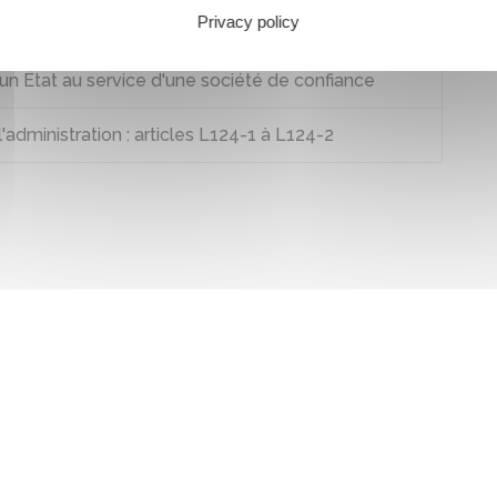
Privacy policy
un État au service d'une société de confiance
'administration : articles L124-1 à L124-2