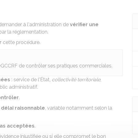
 demander à l'administration de
vérifier une
par la réglementation.
r
cette procédure.
DGCCRF
de contrôler ses pratiques commerciales.
nées
: service de l'État,
collectivité territoriale
,
ic administratif.
ontrôler
.
n
délai raisonnable
, variable notamment selon la
pas acceptées
.
vidence injustifiée ou si elle compromet le bon