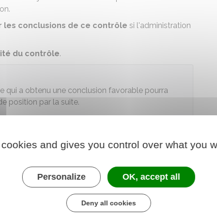
on.
er les conclusions de ce contrôle
si l'administration
lité du contrôle
.
e qui a obtenu une conclusion favorable pourra
e position par la suite.
ique aux contrôles commencés depuis le
11 août 2018
.
es droits des autres personnes.
 cookies and gives you control over what you w
Personalize
OK, accept all
rs du contrôle, vous pouvez
régulariser votre
ce qu'on appelle le
droit à l'erreur
.
Deny all cookies