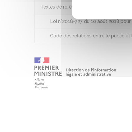
Textes de référence
Loi n°2018-727 du 10 août 2018 pour 
Code des relations entre le public et l