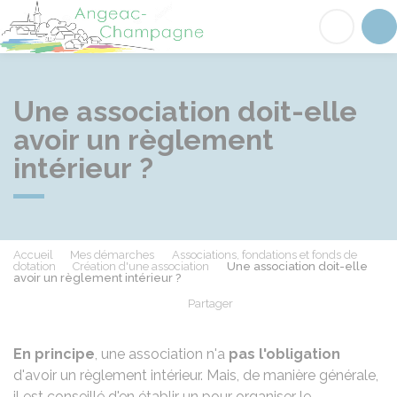
Angeac-Champagne
Acc
Une association doit-elle
avoir un règlement
intérieur ?
Accueil
Mes démarches
Associations, fondations et fonds de
dotation
Création d'une association
Une association doit-elle
avoir un règlement intérieur ?
Partager
Partager sur Facebook
Partager sur X - Twit
Partager sur
Par
En principe
, une association n'a
pas l'obligation
d'avoir un règlement intérieur. Mais, de manière générale,
il est conseillé d'en établir un pour organiser le