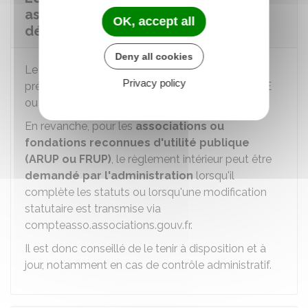
association doit-il faire l'objet d'une
OK, accept all
déclaration et d'une publication ?
Deny all cookies
Le règlement intérieur n'a pas à être déclaré en
Privacy policy
préfecture ou au tribunal, ni être publié au
JOAFE
ou dans un journal d'annonces légales.
En revanche, pour les
associations ou
fondations reconnues d'utilité publique
(ARUP ou FRUP)
, le règlement intérieur peut être
demandé par l'administration
lorsqu'il
complète les statuts ou lorsqu'une modification
statutaire est transmise via
compteasso.associations.gouv.fr.
Il est donc conseillé de le tenir à disposition et à
jour, notamment en cas de contrôle administratif.