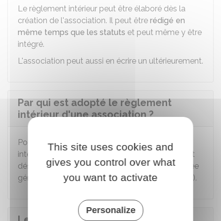
Le règlement intérieur peut être élaboré dès la
création de l'association. Il peut être
rédigé en
même temps que les statuts
et peut même y être
intégré.
L'association peut aussi en écrire un ultérieurement.
Par qui est adopté le règlement
intérieur d'une association ?
Pour qu'il s'impose aux adhérents, le règlement
This site uses cookies and
intérieur doit être adopté par l'organe compétent
gives you control over what
désigné par les statuts (par exemple : l'assemblée
you want to activate
générale, le conseil d'administration, le président).
Personalize
Le règlement intérieur d'une