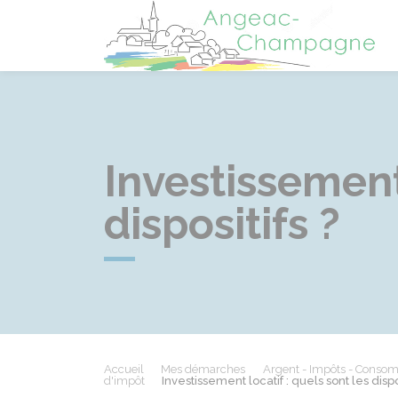
A
Investissement 
dispositifs ?
Accueil
Mes démarches
Argent - Impôts - Conso
d'impôt
Investissement locatif : quels sont les dispos