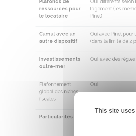
Plafonds de
Oui, différents selon 
ressources pour
logement (les mêmes
le locataire
Pinel)
Cumul avec un
Oui avec Pinel pour
autre dispositif
(dans la limite de 
Investissements
Oui, avec des règles
outre-mer
Plafonnement
Oui
global des niches
fiscales
This site uses
Particularités
Respect de critères
énergétique