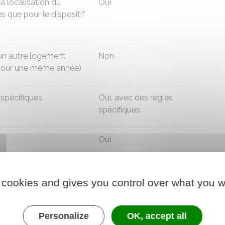
la localisation du
Oui
 que pour le dispositif
 un autre logement
Non
2 pour une même année)
 spécifiques
Oui, avec des règles
spécifiques
Oui
 cookies and gives you control over what you w
 de performance
Signature
obligatoire d'une
Personalize
OK, accept all
convention avec