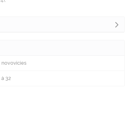
4).
9 novovicies
 à 32