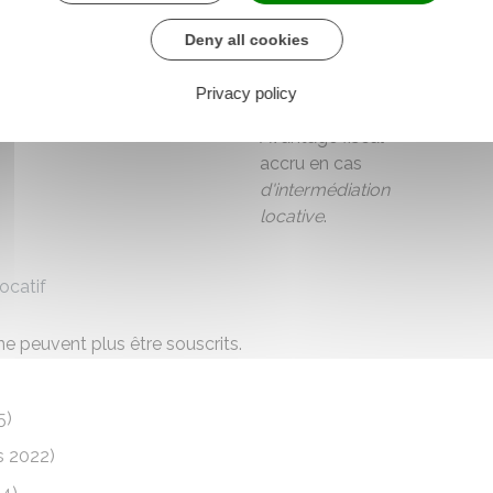
l'
Anah
Deny all cookies
Respect de critères
de performance
Privacy policy
énergétique
Avantage fiscal
accru en cas
d'intermédiation
locative
.
ocatif
 ne peuvent plus être souscrits.
5)
s 2022)