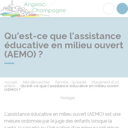
Angeac-Champagne
Acc
Qu'est-ce que l'assistance
éducative en milieu ouvert
(AEMO) ?
Accueil
Mes démarches
Famille - Scolarité
Placement d'un
enfant
Qu'est-ce que l'assistance éducative en milieu ouvert
(AEMO) ?
Partager
Partager sur Facebook
Partager sur X - Twit
Partager sur
Par
L'assistance éducative en milieu ouvert (AEMO) est une
mesure ordonnée par le juge des enfants lorsque la
santé, la sécurité ou l'éducation d'un mineur sont mises