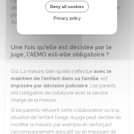
La représentation par un avocat n'est pas
Deny all cookies
obligatoire, mais elle est vivement recommandée
pour formuler une argumentation devant la cour
Privacy policy
d'appel.
Une fois qu'elle est décidée par le
juge, l'AEMO est-elle obligatoire ?
Oui. La mesure, bien qu'elle s'effectue
avec le
maintien de l'enfant dans sa famille
, est
imposée par décision judiciaire
. Les parents
ont l'obligation de collaborer avec le service
chargé de la mesure.
Si les parents refusent cette collaboration ou si la
situation de l'enfant l'exige, le juge peut décider de
modifier la mesure, par exemple en renforçant
l'accompagnement éducatif ou en imposant de