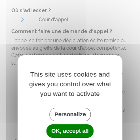
Où s'adresser ?
Cour d'appel
Comment faire une demande d'appel ?
L'appel se fait par une déclaration écrite remise ou
envoyée au greffe de la cour d'appel compétente.
Cette déclaration doit contenir les informations
suivantes :
Coordonnées complètes de la personne
This site uses cookies and
qui fait appel (nom, prénom, adresse)
gives you control over what
Référence de la décision contestée (date
you want to activate
et contenu)
Motifs de l'appel : c'est-à-dire pourquoi la
Personalize
personne qui fait appel estime que la
décision doit être revue.
OK, accept all