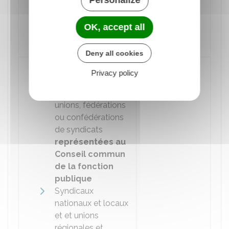
Personalize
confédérations non
représentées au
Conseil commun de
OK, accept all
la fonction publique
Deny all cookies
Organisations
20 jours
Privacy policy
syndicales
internationales
et
unions, fédérations
ou confédérations
de syndicats
représentées au
Conseil commun
de la fonction
publique
Syndicaux
nationaux et locaux
et et unions
régionales et