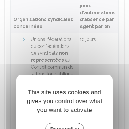
jours
d'autorisations
Organisations syndicales
d'absence par
concernées
agent par an
Unions, fédérations
10 jours
ou confédérations
de syndicats
non
représentées
au
Conseil commun de
la fonction publique
Syndicats nationaux
et locaux et unions
This site uses cookies and
régionales et
gives you control over what
départementales
de syndicats, affiliés
you want to activate
à ces unions,
fédérations ou