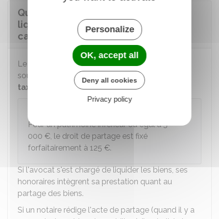
Quel est le coût des opérations de
liquidation et de partage dans le
Personalize
cadre du divorce ?
OK, accept all
Le partage des biens meubles et immeubles est
soumis à un
droit d'enregistrement
ou à une
Deny all cookies
taxe de
publicité foncière
de
1,10 %
.
Privacy policy
À savoir
Pour un patrimoine inférieur ou égal à
5
000 €
, le droit de partage est fixé
forfaitairement à
125 €
.
Si l'avocat s'est chargé de liquider les biens, ses
honoraires intègrent sa prestation quant au
partage des biens.
Si un notaire rédige l'acte de partage (quand il y a