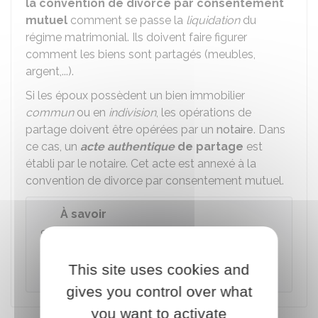
la convention de divorce par consentement
mutuel
comment se passe la
liquidation
du
régime matrimonial. Ils doivent faire figurer
comment les biens sont partagés (meubles,
argent,...).
Si les époux possèdent un bien immobilier
commun
ou en
indivision
, les opérations de
partage doivent être opérées par un
notaire
. Dans
ce cas, un
acte authentique
de partage
est
établi par le notaire. Cet acte est annexé à la
convention de divorce par consentement mutuel.
À savoir
Si les époux ne souhaitent pas partager leurs
biens, ils peuvent établir une convention
This site uses cookies and
d'indivision.
gives you control over what
you want to activate