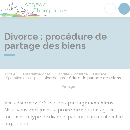
Angeac-Champagne
Acc
Divorce : procédure de
partage des biens
Accueil
Mes démarches
Famille - Scolarité
Divorce,
séparation de corps
Divorce : procédure de partage des biens
Partager
Partager sur Facebook
Partager sur X - Twit
Partager sur
Par
Vous
divorcez
? Vous devez
partager vos biens
.
Nous vous expliquons la
procédure
de partage en
fonction du
type
de divorce : par consentement mutuel
ou judiciaire.